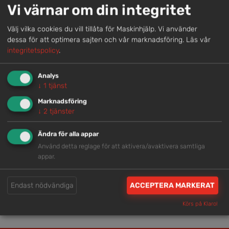
Genom att samla våra medarbetare lokalt erbjuder vi
Vi värnar om din integritet
helhetslösningar.
Välj vilka cookies du vill tillåta för Maskinhjälp. Vi använder
dessa för att optimera sajten och vår marknadsföring.
Läs vår
Snabb service
integritetspolicy
.
Vi har tillgänglig personal som är redo att hjälpa dig.
Analys
↓
1
tjänst
Trygg rådgivning
Marknadsföring
↓
2
tjänster
Våra hjälpsamma medarbetare är experter inom
branschen.
Ändra för alla appar
Använd detta reglage för att aktivera/avaktivera samtliga
appar.
Brett och samlat utbud
Vi har en välsorterad maskinpark med hög
Endast nödvändiga
ACCEPTERA MARKERAT
tillgänglighet.
Körs på Klaro!