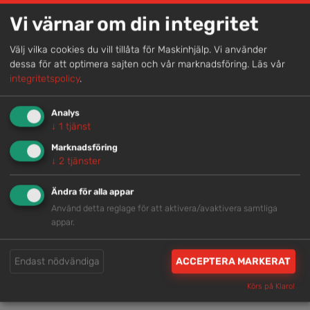
Vi värnar om din integritet
Genom att samla våra medarbetare lokalt erbjuder vi
helhetslösningar.
Välj vilka cookies du vill tillåta för Maskinhjälp. Vi använder
dessa för att optimera sajten och vår marknadsföring.
Läs vår
integritetspolicy
.
Snabb service
Vi har tillgänglig personal som är redo att hjälpa dig.
Analys
↓
1
tjänst
Marknadsföring
Trygg rådgivning
↓
2
tjänster
Våra hjälpsamma medarbetare är experter inom
Ändra för alla appar
branschen.
Använd detta reglage för att aktivera/avaktivera samtliga
appar.
Brett och samlat utbud
Endast nödvändiga
ACCEPTERA MARKERAT
Vi har en välsorterad maskinpark med hög
tillgänglighet.
Körs på Klaro!