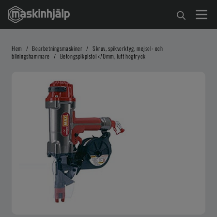
Hem
/
Bearbetningsmaskiner
/
Skruv, spikverktyg, mejsel- och
bilningshammare
/
Betongspikpistol <70mm, luft högtryck