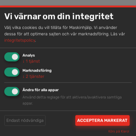
Lokal kompetens
Vi värnar om din integritet
Genom att samla våra medarbetare lokalt erbjuder vi
helhetslösningar.
Välj vilka cookies du vill tillåta för Maskinhjälp. Vi använder
dessa för att optimera sajten och vår marknadsföring.
Läs vår
integritetspolicy
.
Snabb service
Analys
Vi har tillgänglig personal som är redo att hjälpa dig.
↓
1
tjänst
Marknadsföring
↓
2
tjänster
Trygg rådgivning
Ändra för alla appar
Våra hjälpsamma medarbetare är experter inom
Använd detta reglage för att aktivera/avaktivera samtliga
branschen.
appar.
Brett och samlat utbud
Endast nödvändiga
ACCEPTERA MARKERAT
Vi har en välsorterad maskinpark med hög
Körs på Klaro!
tillgänglighet.