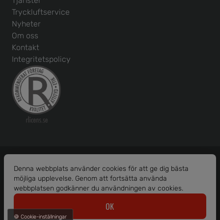
Tjänster
Tryckluftservice
Nyheter
Om oss
Kontakt
Integritetspolicy
Denna webbplats använder cookies för att ge dig bästa
möjliga upplevelse. Genom att fortsätta använda
Org. nr: 556586-1456
webbplatsen godkänner du användningen av cookies.
© 2026 Borås Maskinhjälp AB.
OK
Alla rättigheter reserverade.
🍪 Cookie-inställningar