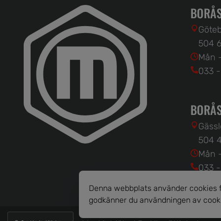
BORÅS
Göteb
504 6
Mån -
033 -
BORÅS
Gässl
504 4
Mån -
033 -
Denna webbplats använder cookies fö
godkänner du användningen av cook