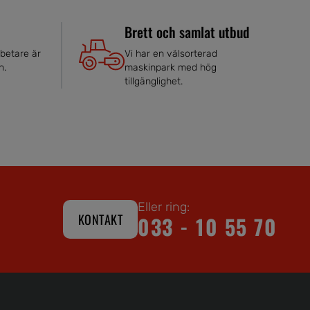
Brett och samlat utbud
betare är
Vi har en välsorterad
n.
maskinpark med hög
tillgänglighet.
Eller ring:
KONTAKT
033 - 10 55 70