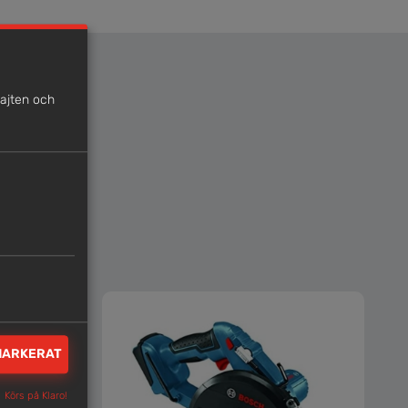
sajten och
MARKERAT
Körs på Klaro!