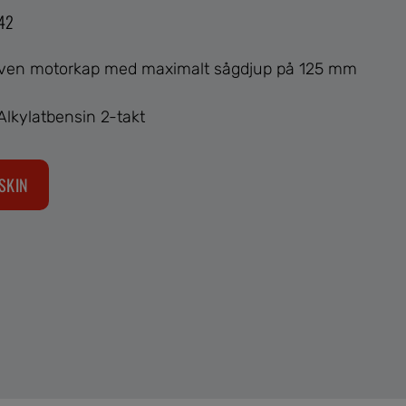
342
iven motorkap med maximalt sågdjup på 125 mm
Alkylatbensin 2-takt
SKIN