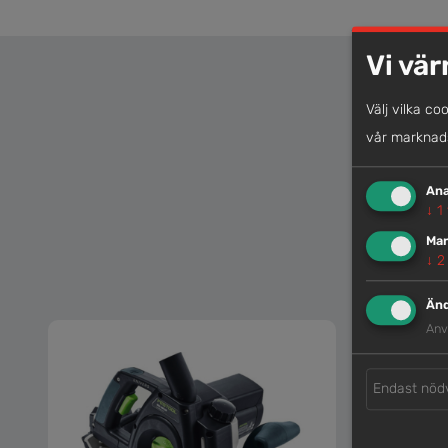
Vi vär
Välj vilka co
vår marknads
Ana
↓
1
Mar
↓
2
Änd
Anv
Endast nöd