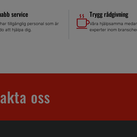
nabb service
Trygg rådgivning
 har tillgänglig personal som är
Våra hjälpsamma medar
do att hjälpa dig.
experter inom bransche
akta oss