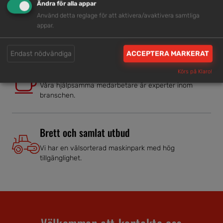
Ändra för alla appar
Snabb service
Använd detta reglage för att aktivera/avaktivera samtliga
appar.
Vi har tillgänglig personal som är redo att hjälpa dig.
Endast nödvändiga
ACCEPTERA MARKERAT
Trygg rådgivning
Körs på Klaro!
Våra hjälpsamma medarbetare är experter inom
branschen.
Brett och samlat utbud
Vi har en välsorterad maskinpark med hög
tillgänglighet.
Välkommen att kontakta oss