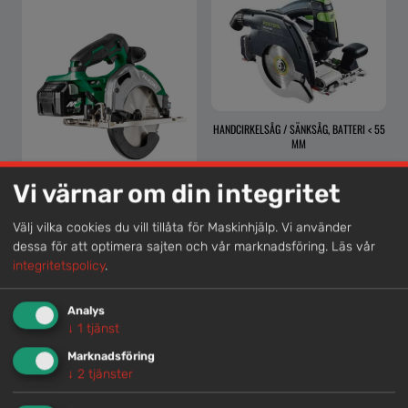
HANDCIRKELSÅG / SÄNKSÅG, BATTERI < 55
MM
Vi värnar om din integritet
HANDCIRKELSÅG, BATTERI <54 V
Välj vilka cookies du vill tillåta för Maskinhjälp. Vi använder
dessa för att optimera sajten och vår marknadsföring.
Läs vår
integritetspolicy
.
Analys
Lokal kompetens
↓
1
tjänst
Genom att samla våra medarbetare lokalt erbjuder vi
Marknadsföring
helhetslösningar.
↓
2
tjänster