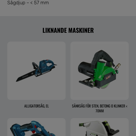
Sågdjup – < 57 mm
LIKNANDE MASKINER
ALLIGATORSÅG, EL
SÄNKSÅG FÖR STEN, BETONG O KLINKER <
70MM