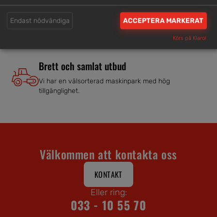
Trygg rådgivning
Våra hjälpsamma medarbetare är experter inom
Endast nödvändiga
ACCEPTERA MARKERAT
branschen.
Körs på Klaro!
Brett och samlat utbud
Vi har en välsorterad maskinpark med hög
tillgänglighet.
Välkommen att kontakta oss
KONTAKT
Eller ring:
033 - 10 55 70