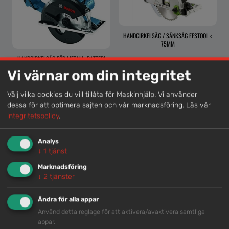
HANDCIRKELSÅG / SÄNKSÅG FESTOOL <
75MM
HANDCIRKELSÅG FÖR METALL, BATTERI
Vi värnar om din integritet
Välj vilka cookies du vill tillåta för Maskinhjälp. Vi använder
dessa för att optimera sajten och vår marknadsföring.
Läs vår
Lokal kompetens
integritetspolicy
.
Genom att samla våra medarbetare lokalt erbjuder vi
helhetslösningar.
Analys
↓
1
tjänst
Marknadsföring
Snabb service
↓
2
tjänster
Vi har tillgänglig personal som är redo att hjälpa dig.
Ändra för alla appar
Använd detta reglage för att aktivera/avaktivera samtliga
appar.