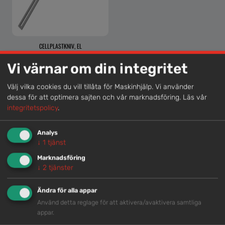
CELLPLASTKNIV, EL
Vi värnar om din integritet
Välj vilka cookies du vill tillåta för Maskinhjälp. Vi använder
dessa för att optimera sajten och vår marknadsföring.
Läs vår
Lokal kompetens
integritetspolicy
.
Genom att samla våra medarbetare lokalt erbjuder vi
helhetslösningar.
Analys
↓
1
tjänst
Marknadsföring
Snabb service
↓
2
tjänster
Vi har tillgänglig personal som är redo att hjälpa dig.
Ändra för alla appar
Använd detta reglage för att aktivera/avaktivera samtliga
appar.
Trygg rådgivning