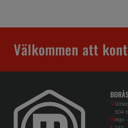
Välkommen att kont
BORÅS
Göteb
504 6
Mån -
033 -