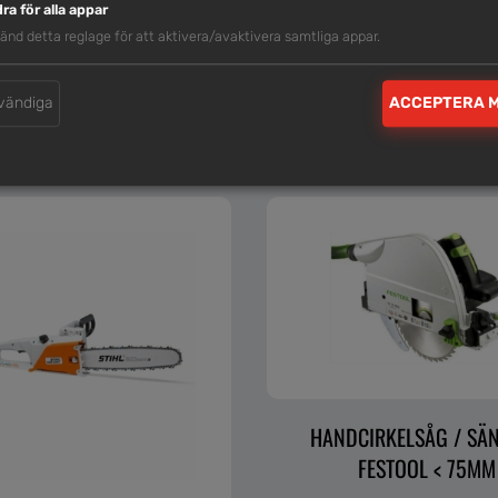
ra för alla appar
LIKNANDE MASKINER
änd detta reglage för att aktivera/avaktivera samtliga appar.
vändiga
ACCEPTERA 
HANDCIRKELSÅG / SÄ
FESTOOL < 75MM