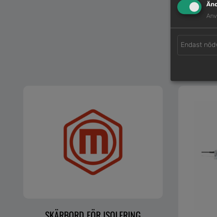
Änd
Anv
Endast nöd
SKÄRBORD FÖR ISOLERING