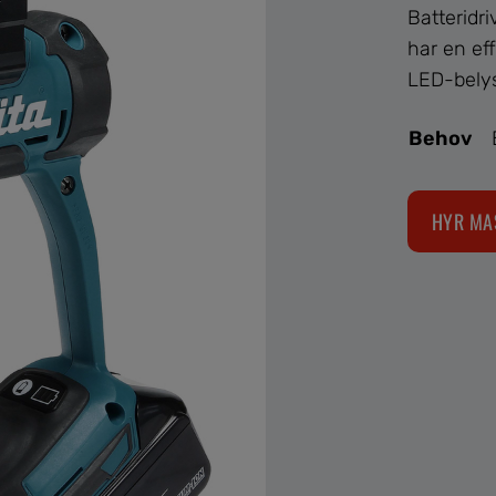
Batteridr
har en e
LED-belys
Behov
HYR MA