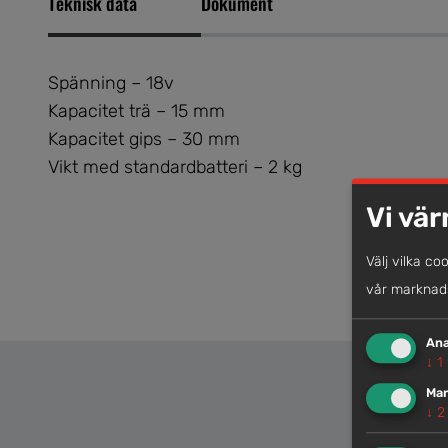
Teknisk data
Dokument
Spänning – 18v
Kapacitet trä – 15 mm
Kapacitet gips – 30 mm
Vikt med standardbatteri – 2 kg
Vi vär
Välj vilka co
vår marknads
Ana
↓
1
Mar
↓
2