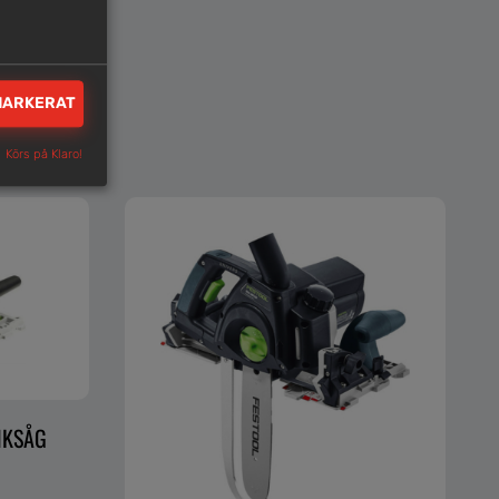
MARKERAT
Körs på Klaro!
NKSÅG