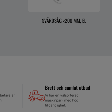
SVÄRDSÅG <200 MM, EL
Brett och samlat utbud
betare är
Vi har en välsorterad
n.
maskinpark med hög
tillgänglighet.