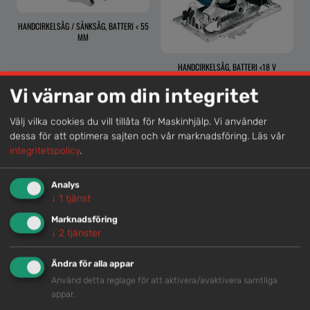
HANDCIRKELSÅG / SÄNKSÅG, BATTERI < 55
MM
HANDCIRKELSÅG, BATTERI <18 V
Vi värnar om din integritet
Välj vilka cookies du vill tillåta för Maskinhjälp. Vi använder
dessa för att optimera sajten och vår marknadsföring.
Läs vår
Lokal kompetens
integritetspolicy
.
Genom att samla våra medarbetare lokalt erbjuder vi
helhetslösningar.
Analys
↓
1
tjänst
Marknadsföring
Snabb service
↓
2
tjänster
Vi har tillgänglig personal som är redo att hjälpa dig.
Ändra för alla appar
Använd detta reglage för att aktivera/avaktivera samtliga
appar.
Trygg rådgivning