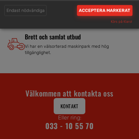
Våra hjälpsamma medarbetare är experter inom
Endast nödvändiga
ACCEPTERA MARKERAT
branschen.
Körs på Klaro!
Brett och samlat utbud
Vi har en välsorterad maskinpark med hög
tillgänglighet.
Välkommen att kontakta oss
KONTAKT
Eller ring:
033 - 10 55 70