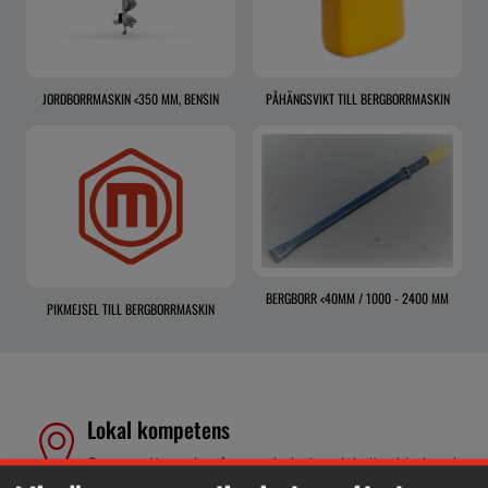
JORDBORRMASKIN <350 MM, BENSIN
PÅHÄNGSVIKT TILL BERGBORRMASKIN
BERGBORR <40MM / 1000 - 2400 MM
PIKMEJSEL TILL BERGBORRMASKIN
Lokal kompetens
Genom att samla våra medarbetare lokalt erbjuder vi
helhetslösningar.