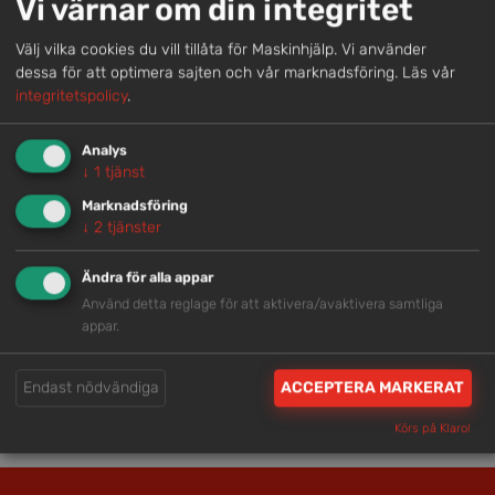
Vi värnar om din integritet
Välj vilka cookies du vill tillåta för Maskinhjälp. Vi använder
Snabb service
dessa för att optimera sajten och vår marknadsföring.
Läs vår
integritetspolicy
.
Vi har tillgänglig personal som är redo att hjälpa dig.
Analys
↓
1
tjänst
Trygg rådgivning
Marknadsföring
↓
2
tjänster
Våra hjälpsamma medarbetare är experter inom
branschen.
Ändra för alla appar
Använd detta reglage för att aktivera/avaktivera samtliga
appar.
Brett och samlat utbud
Vi har en välsorterad maskinpark med hög
Endast nödvändiga
ACCEPTERA MARKERAT
tillgänglighet.
Körs på Klaro!