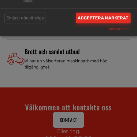
appar.
Trygg rådgivning
Endast nödvändiga
ACCEPTERA MARKERAT
Våra hjälpsamma medarbetare är experter inom
branschen.
Körs på Klaro!
Brett och samlat utbud
Vi har en välsorterad maskinpark med hög
tillgänglighet.
Välkommen att kontakta oss
KONTAKT
Eller ring: