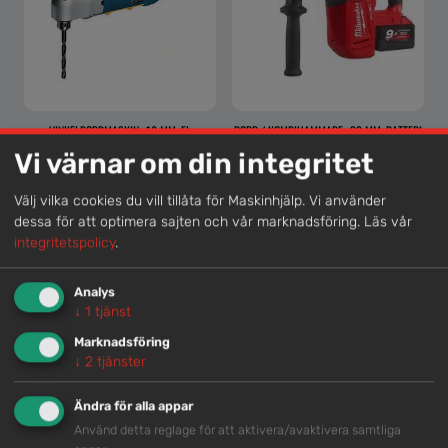
VINKELBORRMASKIN <10 MM, EL
BORR / KOMBIHAMMARE <32 MM, BATTERI
<18 V
Vi värnar om din integritet
Välj vilka cookies du vill tillåta för Maskinhjälp. Vi använder
dessa för att optimera sajten och vår marknadsföring.
Läs vår
integritetspolicy
.
Lokal kompetens
Genom att samla våra medarbetare lokalt erbjuder vi
Analys
helhetslösningar.
↓
1
tjänst
Marknadsföring
↓
2
tjänster
Snabb service
Ändra för alla appar
Vi har tillgänglig personal som är redo att hjälpa dig.
Använd detta reglage för att aktivera/avaktivera samtliga