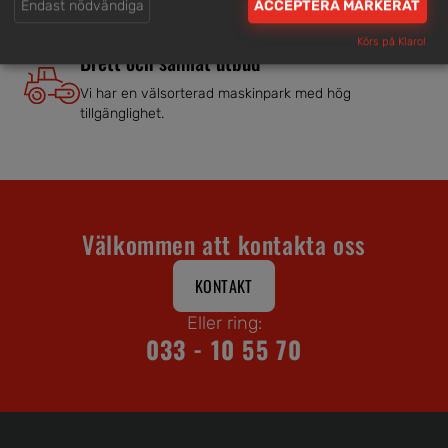
Endast nödvändiga
ACCEPTERA MARKERAT
Körs på Klaro!
Brett och samlat utbud
Vi har en välsorterad maskinpark med hög
tillgänglighet.
Välkommen att kontakta oss
KONTAKT
Eller ring:
033 - 10 55 70