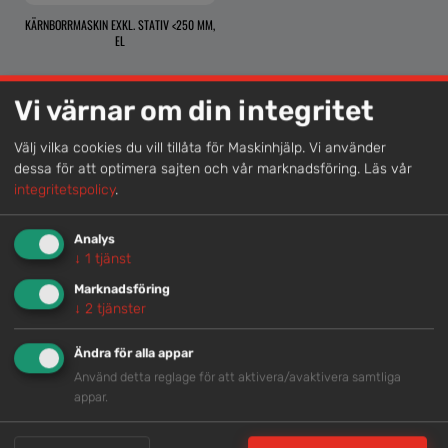
KÄRNBORRMASKIN EXKL. STATIV <250 MM,
EL
Vi värnar om din integritet
Lokal kompetens
Välj vilka cookies du vill tillåta för Maskinhjälp. Vi använder
dessa för att optimera sajten och vår marknadsföring.
Läs vår
Genom att samla våra medarbetare lokalt erbjuder vi
integritetspolicy
.
helhetslösningar.
Analys
↓
1
tjänst
Snabb service
Marknadsföring
↓
2
tjänster
Vi har tillgänglig personal som är redo att hjälpa dig.
Ändra för alla appar
Trygg rådgivning
Använd detta reglage för att aktivera/avaktivera samtliga
appar.
Våra hjälpsamma medarbetare är experter inom
branschen.