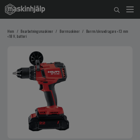
Hem
/
Bearbetningsmaskiner
/
Borrmaskiner
/
Borrm/skruvdragare <13 mm
<18 V, batteri