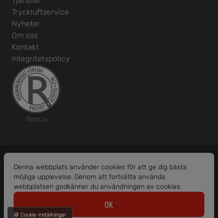
Tjänster
Tryckluftservice
Nyheter
Om oss
Kontakt
Integritetspolicy
Denna webbplats använder cookies för att ge dig bästa
möjliga upplevelse. Genom att fortsätta använda
Org. nr: 556586-1456
webbplatsen godkänner du användningen av cookies.
© 2026 Borås Maskinhjälp AB.
OK
Alla rättigheter reserverade.
🍪 Cookie-inställningar