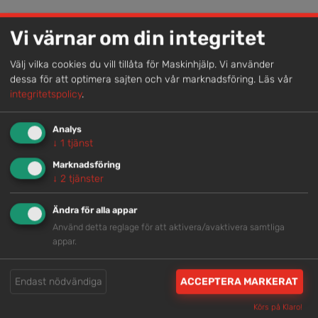
Lokal kompetens
Vi värnar om din integritet
Genom att samla våra medarbetare lokalt erbjuder vi
helhetslösningar.
Välj vilka cookies du vill tillåta för Maskinhjälp. Vi använder
dessa för att optimera sajten och vår marknadsföring.
Läs vår
integritetspolicy
.
Snabb service
Analys
Vi har tillgänglig personal som är redo att hjälpa dig.
↓
1
tjänst
Marknadsföring
↓
2
tjänster
Trygg rådgivning
Ändra för alla appar
Våra hjälpsamma medarbetare är experter inom
Använd detta reglage för att aktivera/avaktivera samtliga
branschen.
appar.
Brett och samlat utbud
Endast nödvändiga
ACCEPTERA MARKERAT
Vi har en välsorterad maskinpark med hög
Körs på Klaro!
tillgänglighet.