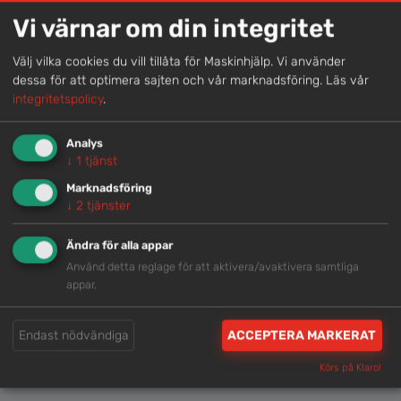
Vi värnar om din integritet
Välj vilka cookies du vill tillåta för Maskinhjälp. Vi använder
dessa för att optimera sajten och vår marknadsföring.
Läs vår
integritetspolicy
.
DOKA GALLERCONTAINER 1,7 X 0,8
DOKA TRÄBALK 3,3M
Analys
↓
1
tjänst
Marknadsföring
↓
2
tjänster
Ändra för alla appar
Använd detta reglage för att aktivera/avaktivera samtliga
appar.
DOKA TRÄBALK 3,6M
DOKA TRÄBALK 3,9M
Endast nödvändiga
ACCEPTERA MARKERAT
Körs på Klaro!
←
1
2
3
4
5
6
…
19
20
21
→