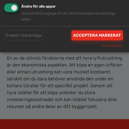
Ändra för alla appar
Använd detta reglage för att aktivera/avaktivera samtliga
appar.
LYFTHANDTAG FÖR PLATTOR
LYFTHANDTAG, 0 – 80 MM
←
1
2
3
4
5
6
7
→
Endast nödvändiga
ACCEPTERA MARKERAT
Körs på Klaro!
En av de största fördelarna med att hyra lyftutrustning
är den ekonomiska aspekten. Att köpa en egen lyftkran
eller annan utrustning kan vara mycket kostsamt,
särskilt om du bara behöver använda den under en
kortare tid eller för ett specifikt projekt. Genom att
hyra istället för att köpa undviker du stora
investeringskostnader och kan istället fokusera dina
resurser på andra delar av ditt byggprojekt.