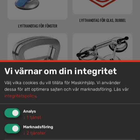
LYFTHANDTAG FÖR GLAS, DUBBEL
LYFTHANDTAG FÖR FÖNSTER
Vi värnar om din integritet
LYFTHANDTAG FÖR GLAS, TRIPPEL
Välj vilka cookies du vill tillåta för Maskinhjälp. Vi använder
dessa för att optimera sajten och vår marknadsföring.
Läs vår
integritetspolicy
.
LYFTHANDTAG FÖR GLAS, ENKEL
Analys
↓
1
tjänst
Marknadsföring
↓
2
tjänster