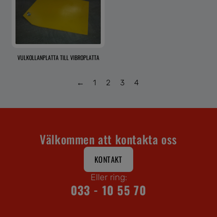
VULKOLLANPLATTA TILL VIBROPLATTA
←
1
2
3
4
Välkommen att kontakta oss
KONTAKT
Eller ring:
033 - 10 55 70