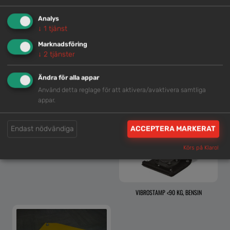
Analys
VIBROPLATTA, ASFALT <120 KG, BENSIN
VIBROPLATTA, GRUS <100 KG, BENSIN
↓
1
tjänst
Marknadsföring
↓
2
tjänster
Ändra för alla appar
Använd detta reglage för att aktivera/avaktivera samtliga
appar.
Endast nödvändiga
ACCEPTERA MARKERAT
VIBROPLATTA, RUNDPLATTA <100 KG,
Körs på Klaro!
BENSIN
VIBROSTAMP <90 KG, BENSIN