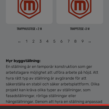
TRAPPHUSSTEGE > 2 M
TRAPPSTEGE <3 M
←
1
2
3
4
5
6
7
8
9
→
Hyr byggställning:
En ställning är en temporär konstruktion som ger
arbetstagare möjlighet att utföra arbete på höjd. Att
hyra rätt typ av ställning är avgörande för att
säkerställa en stabil och säker arbetsplattform. Olika
projekt kan kräva olika typer av ställningar, som
fasadställningar, rörliga ställningar eller
hängställningar. Genom att hyra en ställning anpassad
för ditt arbetsbehov kan du minimera risken för