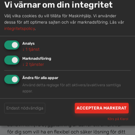
Vi värnar om din integritet
olyckor och säkerställa att ditt team kan utföra
arbetet effektivt och tryggt.
Välj vilka cookies du vill tillåta för Maskinhjälp. Vi använder
dessa för att optimera sajten och vår marknadsföring.
Läs vår
Ställningar kan enkelt placeras och flyttas runt
integritetspolicy
.
byggnader och egendomar, vilket gör det möjligt att
använda dem i olika delar av projektet allt eftersom
Analys
arbetet fortskrider.
↓
1
tjänst
Marknadsföring
När du behöver byggställning
↓
2
tjänster
Byggställningar är en viktig del av många bygg- och
Ändra för alla appar
renoveringsprojekt, oavsett om det gäller små
Använd detta reglage för att aktivera/avaktivera samtliga
reparationer eller större ombyggnationer. Genom att
appar.
hyra byggställning får du tillgång till en säker och
stabil arbetsyta som gör det möjligt att arbeta
Endast nödvändiga
ACCEPTERA MARKERAT
effektivt på höjd. Det finns olika typer av ställningar att
välja mellan, beroende på projektets omfattning och
Körs på Klaro!
behov. Att hyra byggställning är därför ett smart val
för dig som vill ha en flexibel och säker lösning för ditt