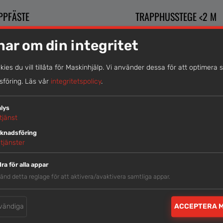
PPFÄSTE
TRAPPHUSSTEGE <2 M
nar om din integritet
okies du vill tillåta för Maskinhjälp. Vi använder dessa för att optimera 
föring.
Läs vår
integritetspolicy
.
lys
tjänst
knadsföring
tjänster
ra för alla appar
STEGE <3 M
TRAPPSTEGE MED
änd detta reglage för att aktivera/avaktivera samtliga appar.
PLATTFORMSHÖJD <1,5 M
vändiga
ACCEPTERA 