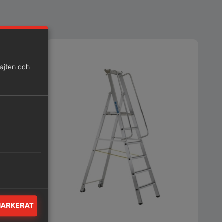
sajten och
MARKERAT