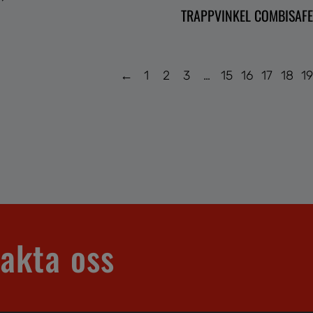
TRAPPVINKEL COMBISAF
←
1
2
3
…
15
16
17
18
1
akta oss