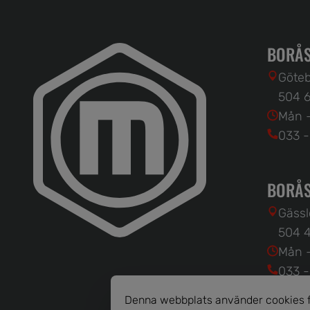
BORÅS
Göteb
504 6
Mån -
033 -
BORÅS
Gässl
504 4
Mån -
033 -
Denna webbplats använder cookies fö