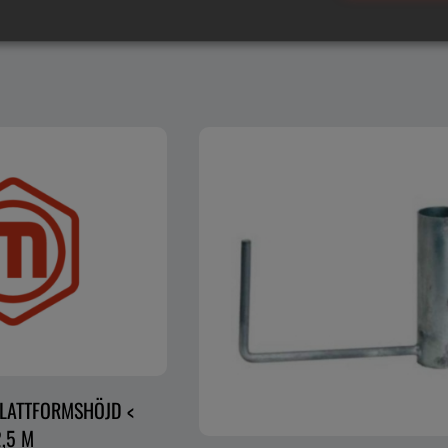
LATTFORMSHÖJD <
2,5 M