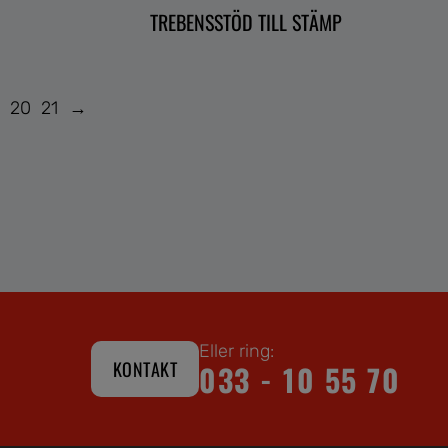
E
TREBENSSTÖD TILL STÄMP
9
20
21
→
Eller ring:
KONTAKT
033 - 10 55 70