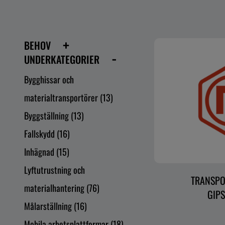
+
BEHOV
-
UNDERKATEGORIER
Bygghissar och
materialtransportörer
(13)
Byggställning
(13)
Fallskydd
(16)
Inhägnad
(15)
Lyftutrustning och
TRANSPO
materialhantering
(76)
GIP
Målarställning
(16)
Mobila arbetsplattformar
(18)