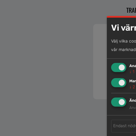
TRA
Vi vär
Välj vilka co
vår marknads
Ana
↓
1
Mar
↓
2
Änd
TRAPP
Anv
Endast nöd