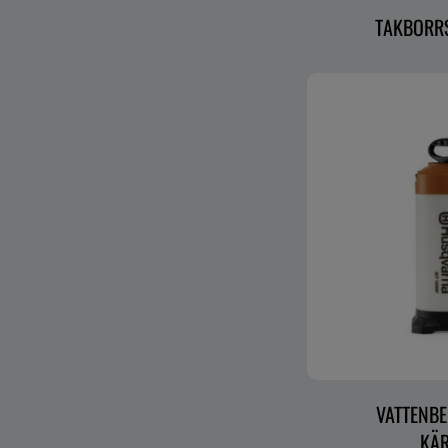
TAKBORRS
VATTENBE
KÄ