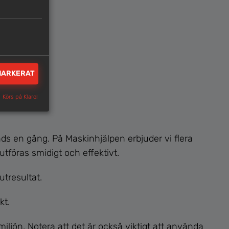
MARKERAT
Körs på Klaro!
s en gång. På Maskinhjälpen erbjuder vi flera
utföras smidigt och effektivt.
tresultat.
kt.
miljön. Notera att det är också viktigt att använda