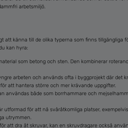
 dammfri arbetsmiljö.
 att känna till de olika typerna som finns tillgängliga för
du kan hyra:
a material som betong och sten. Den kombinerar roterande
tyngre arbeten och används ofta i byggprojekt där det kr
ör att hantera större och mer krävande uppgifter.
an användas både som borrhammare och mejselhammare
 utformad för att nå svåråtkomliga platser, exempelvis 
liga utrymmen.
r att dra åt skruvar, kan en skruvdragare också använda