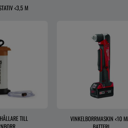
TATIV <3,5 M
HÅLLARE TILL
VINKELBORRMASKIN <10 M
RNBORR
BATTERI