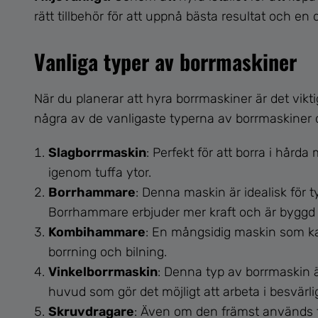
rätt tillbehör för att uppnå bästa resultat och en
Vanliga typer av borrmaskiner
När du planerar att hyra borrmaskiner är det viktigt
några av de vanligaste typerna av borrmaskiner 
Slagborrmaskin
: Perfekt för att borra i hård
igenom tuffa ytor.
Borrhammare
: Denna maskin är idealisk för 
Borrhammare erbjuder mer kraft och är byggd f
Kombihammare
: En mångsidig maskin som k
borrning och bilning.
Vinkelborrmaskin
: Denna typ av borrmaskin är
huvud som gör det möjligt att arbeta i besvär
Skruvdragare
: Även om den främst används fö