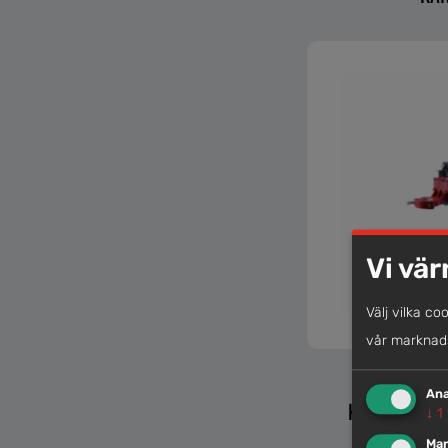
Vi vär
Välj vilka co
vår marknads
VINKLINGSB
Ana
KÄRNBORR, 
↓
1
Mar