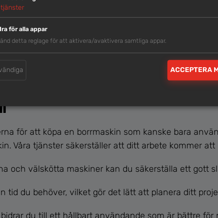
tjänster
←
1
2
3
4
ra för alla appar
änd detta reglage för att aktivera/avaktivera samtliga appar.
vändiga
ACCEPTERA 
in
rna för att köpa en borrmaskin som kanske bara använd
n. Våra tjänster säkerställer att ditt arbete kommer att 
och välskötta maskiner kan du säkerställa ett gott slu
d du behöver, vilket gör det lätt att planera ditt proje
bidrar du till ett hållbart användande som är bättre för 