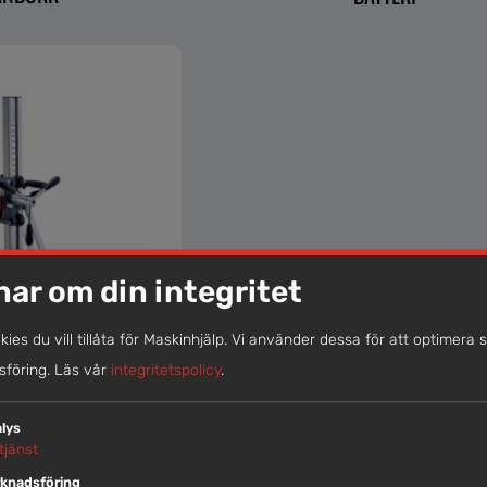
nar om din integritet
okies du vill tillåta för Maskinhjälp. Vi använder dessa för att optimera 
föring.
Läs vår
integritetspolicy
.
ART STATIV TILL
lys
BORRDIA <200MM
tjänst
knadsföring